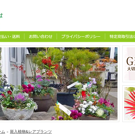
ーム
斑入植物&レアプランツ
＞