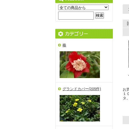
椿
グランドカバー(205件)
お
１
タ