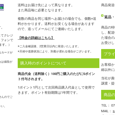
送料はお届け先によって異なります。
商品発送
また商品毎に必要となります。
返品・
複数の商品を同じ場所へお届けの場合でも、個数×送
料がかかります。送料がお安くなる場合があります
商品の特
す。
ので、追ってメールにてご連絡いたします。
し、配送
してクレジ
た場合の
【料金の詳細はこちら】
トフォンで
お受けし
ます。）
※ご入金確認後、2営業日以内に発送いたします。
※天候や道路状況により、到着が遅れる場合がございます。
あるカードが
プラ
合は値段が
購入時のポイントについて
お客様か
絡以外に
商品代金（送料除く）100円ご購入のたびに5ポイン
当社が責
ト付与されます。
譲渡・提
1ポイント1円として次回商品購入代金として使用で
きます。ポイント有効期限は1年間です。
商品
せんのでご
TEL： 07
さい。
MAIL：
s