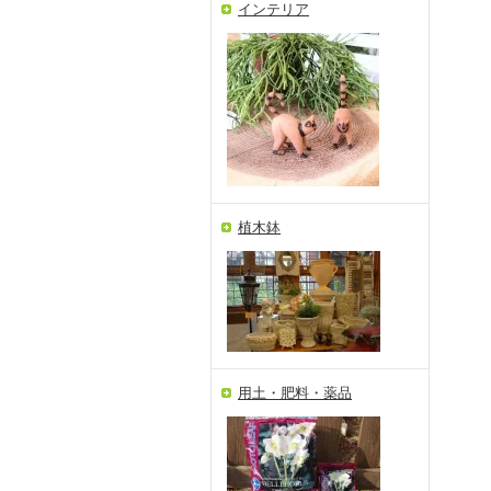
インテリア
植木鉢
用土・肥料・薬品