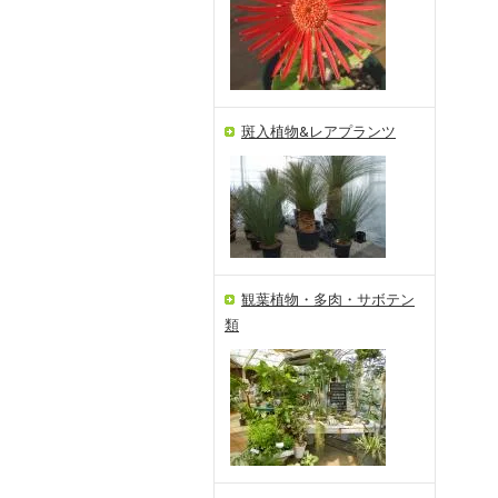
斑入植物&レアプランツ
観葉植物・多肉・サボテン
類