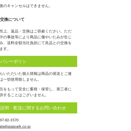
後のキャンセルはできません。
交換について
性上、返品・交換はご容赦ください。ただ
中の事故等により商品に傷やいたみが生じ
み、送料全額当社負担にて良品との交換を
ます。
イバシーポリシ
らいただいた個人情報は商品の発送とご連
は一切使用致しません。
任をもって安全に蓄積・保管し、第三者に
供することはございません。
の説明・配送に関するお問い合わせ
97-82-3570
ale@aiaipark.co.jp