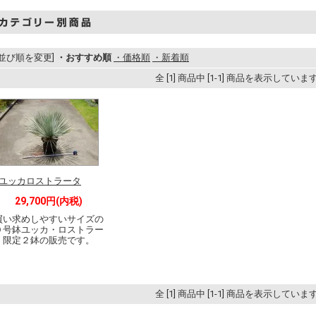
[並び順を変更]
・おすすめ順
・価格順
・新着順
全 [1] 商品中 [1-1] 商品を表示していま
ユッカロストラータ
29,700円(内税)
買い求めしやすいサイズの
０号鉢ユッカ・ロストラー
。限定２鉢の販売です。
全 [1] 商品中 [1-1] 商品を表示していま