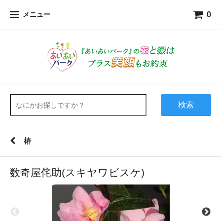
0
メニュー
検索
椿
数奇屋侘助(スキヤワビスケ)